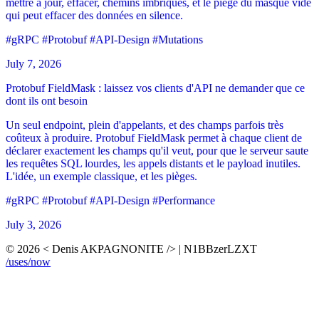
mettre à jour, effacer, chemins imbriqués, et le piège du masque vide
qui peut effacer des données en silence.
#gRPC
#Protobuf
#API-Design
#Mutations
July 7, 2026
Protobuf FieldMask : laissez vos clients d'API ne demander que ce
dont ils ont besoin
Un seul endpoint, plein d'appelants, et des champs parfois très
coûteux à produire. Protobuf FieldMask permet à chaque client de
déclarer exactement les champs qu'il veut, pour que le serveur saute
les requêtes SQL lourdes, les appels distants et le payload inutiles.
L'idée, un exemple classique, et les pièges.
#gRPC
#Protobuf
#API-Design
#Performance
July 3, 2026
© 2026 < Denis AKPAGNONITE /> | N1BBzerLZXT
/uses
/now