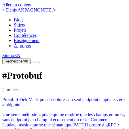
Aller au contenu
< Denis AKPAGNONITE />
Blog
Sujets
Projets
Conférences
Enseignement
À propos
Studio
EN
Rechercher
⌘K
#Protobuf
2 articles
Protobuf FieldMask pour l'écriture : un seul endpoint d'update, zéro
ambiguïté
Une seule méthode Update qui ne modifie que les champs nommés,
sans endpoint par champ ni écrasement du reste. Comment
l'update_mask apporte une sémantique PATCH propre à gRPC :