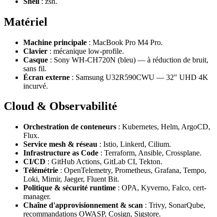
Shell
: zsh.
Matériel
Machine principale
: MacBook Pro M4 Pro.
Clavier
: mécanique low-profile.
Casque
: Sony WH-CH720N (bleu) — à réduction de bruit,
sans fil.
Écran externe
: Samsung U32R590CWU — 32" UHD 4K
incurvé.
Cloud & Observabilité
Orchestration de conteneurs
: Kubernetes, Helm, ArgoCD,
Flux.
Service mesh & réseau
: Istio, Linkerd, Cilium.
Infrastructure as Code
: Terraform, Ansible, Crossplane.
CI/CD
: GitHub Actions, GitLab CI, Tekton.
Télémétrie
: OpenTelemetry, Prometheus, Grafana, Tempo,
Loki, Mimir, Jaeger, Fluent Bit.
Politique & sécurité runtime
: OPA, Kyverno, Falco, cert-
manager.
Chaîne d'approvisionnement & scan
: Trivy, SonarQube,
recommandations OWASP, Cosign, Sigstore.