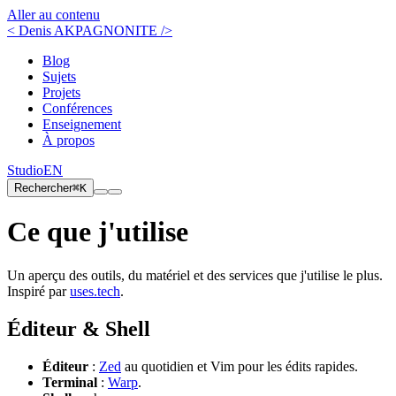
Aller au contenu
< Denis AKPAGNONITE />
Blog
Sujets
Projets
Conférences
Enseignement
À propos
Studio
EN
Rechercher
⌘K
Ce que j'utilise
Un aperçu des outils, du matériel et des services que j'utilise le plus.
Inspiré par
uses.tech
.
Éditeur & Shell
Éditeur
:
Zed
au quotidien et Vim pour les édits rapides.
Terminal
:
Warp
.